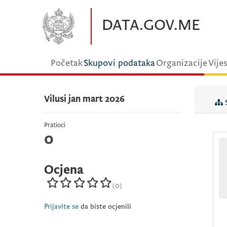
Preskočite na glavni sadržaj
DATA.GOV.ME
Početak
Skupovi podataka
Organizacije
Vijes
Vilusi jan mart 2026
S
Pratioci
0
Ocjena
(0)
Prijavite se
da biste ocjenili