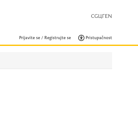
CG
ЦГ
EN
Prijavite se
/
Registrujte se
Pristupačnost