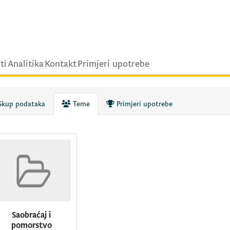
ti
Analitika
Kontakt
Primjeri upotrebe
kup podataka
Teme
Primjeri upotrebe
Saobraćaj i
pomorstvo