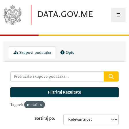
Preskočite na glavni sadržaj
DATA.GOV.ME
Skupovi podataka
Opis
Filtriraj Rezultate
Tagovi:
metali
Sortiraj po