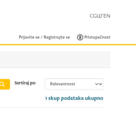
CG
ЦГ
EN
Prijavite se
/
Registrujte se
Pristupačnost
Sortiraj po
1 skup podataka ukupno