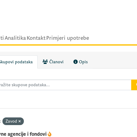
ti
Analitika
Kontakt
Primjeri upotrebe
kupovi podataka
Članovi
Opis
:
Zavod
ne agencije i fondovi