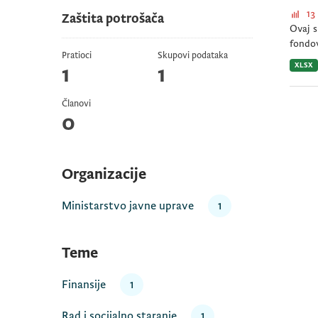
13
Zaštita potrošača
Ovaj s
fondov
Pratioci
Skupovi podataka
XLSX
1
1
Članovi
0
Organizacije
Ministarstvo javne uprave
1
Teme
Finansije
1
Rad i socijalno staranje
1