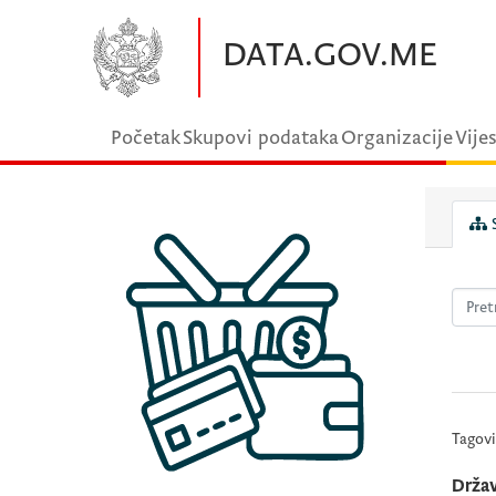
Preskočite na glavni sadržaj
DATA.GOV.ME
Početak
Skupovi podataka
Organizacije
Vijes
S
Tagovi
Držav