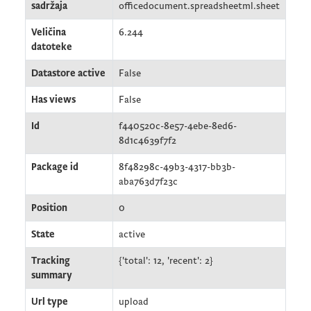
sadržaja
officedocument.spreadsheetml.sheet
Veličina
6.244
datoteke
Datastore active
False
Has views
False
Id
f440520c-8e57-4ebe-8ed6-
8d1c4639f7f2
Package id
8f48298c-49b3-4317-bb3b-
aba763d7f23c
Position
0
State
active
Tracking
{'total': 12, 'recent': 2}
summary
Url type
upload