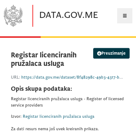
Preskočite na glavni sadržaj
DATA.GOV.ME
Preuzimanje
Registar licenciranih
pružalaca usluga
URL:
https://data.gov.me/dataset/8f48298c-49b3-4317-bb3b-aba763d7f23c/resource/f440520c-8e57-4ebe-8ed6-8d1c4639f7f2/download/registar-licenciranih-pruzalaca-usluga-1732720371.xlsx
Opis skupa podataka:
Registar licenciranih pružalaca usluga - Register of licensed
service providers
Izvor:
Registar licenciranih pružalaca usluga
Za dati resurs nema još uvek kreiranih prikaza.