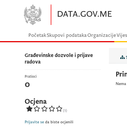
Preskočite na glavni sadržaj
DATA.GOV.ME
Početak
Skupovi podataka
Organizacije
Vijes
Građevinske dozvole i prijave
S
radova
Pri
Pratioci
0
Nema p
Ocjena
(1)
Prijavite se
da biste ocjenili