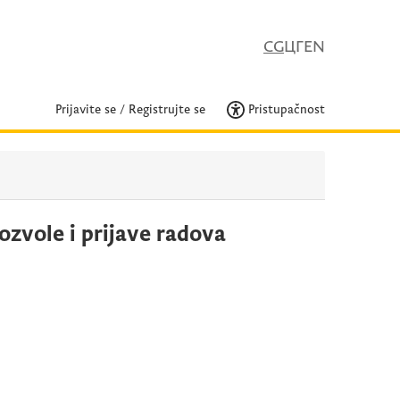
CG
ЦГ
EN
Prijavite se
/
Registrujte se
Pristupačnost
ozvole i prijave radova