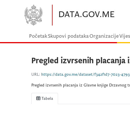
Preskočite na glavni sadržaj
DATA.GOV.ME
Početak
Skupovi podataka
Organizacije
Vijes
Pregled izvrsenih placanja i
URL:
https://data.gov.me/dataset/f342f1d7-7023-4793-89a8-60990a443b
Pregled izvrsenih placanja iz Glavne knjige Drzavnog t
Tabela