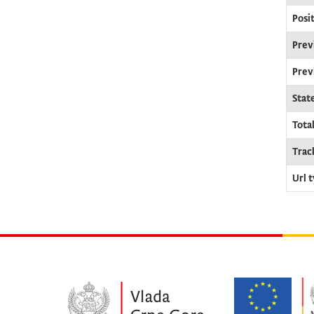
Posi
Prev
Prev
Stat
Tota
Trac
Url 