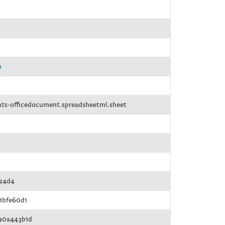
n
ts-officedocument.spreadsheetml.sheet
324d4
1bfe60d1
90a443b1d