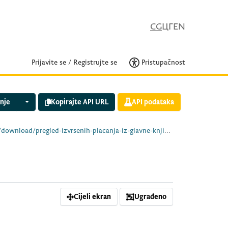
CG
ЦГ
EN
Prijavite se
/
Registrujte se
Pristupačnost
nje
Kopirajte API URL
API podataka
ne-knjige-drzavnog-trezora-za-period-01.04-30.04.2026.-godine.xlsx
Cijeli ekran
Ugrađeno