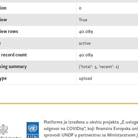
tion
0
iew
True
iew rows
40.089
e
active
l record count
40.089
king summary
{'total': 3, 'recent': 2}
type
upload
Platforma je izrađena u okviru projekta „E-uslug
odgovor na COVID19“, koji finansira Evropska uni
sprovodi UNDP u partnerstvu sa Ministarstvom 