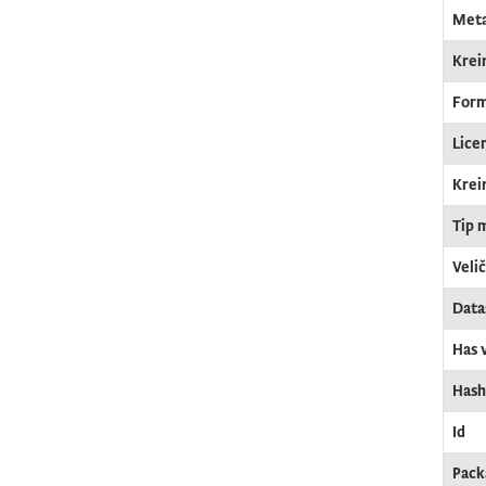
Meta
Krei
For
Lice
Krei
Tip 
Veli
Data
Has 
Hash
Id
Pack