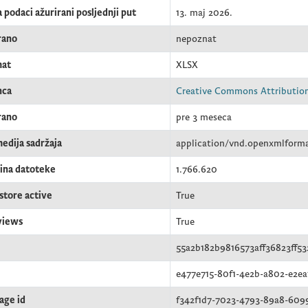
 podaci ažurirani posljednji put
13. maj 2026.
rano
nepoznat
mat
XLSX
nca
Creative Commons Attributio
rano
pre 3 meseca
medija sadržaja
application/vnd.openxmlforma
čina datoteke
1.766.620
store active
True
views
True
55a2b182b9816573aff36823ff5
e477e715-80f1-4e2b-a802-e2ea
age id
f342f1d7-7023-4793-89a8-609