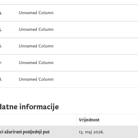
4.
Unnamed Column
5.
Unnamed Column
6.
Unnamed Column
7.
Unnamed Column
8.
Unnamed Column
atne informacije
e
Vrijednost
i ažurirani posljednji put
13. maj 2026.