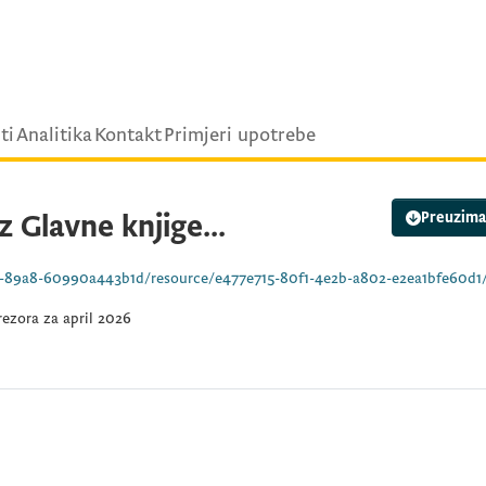
ti
Analitika
Kontakt
Primjeri upotrebe
z Glavne knjige...
Preuzima
1d/resource/e477e715-80f1-4e2b-a802-e2ea1bfe60d1/download/pregled-izvrsenih-placanja-iz-glav
rezora za april 2026