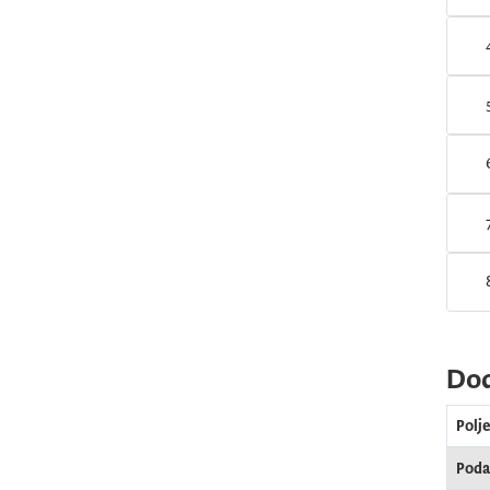
Dod
Polj
Podac