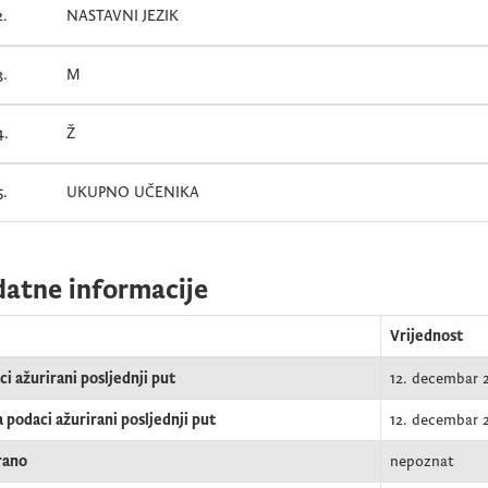
2.
NASTAVNI JEZIK
3.
M
4.
Ž
5.
UKUPNO UČENIKA
atne informacije
e
Vrijednost
i ažurirani posljednji put
12. decembar 
 podaci ažurirani posljednji put
12. decembar 
rano
nepoznat