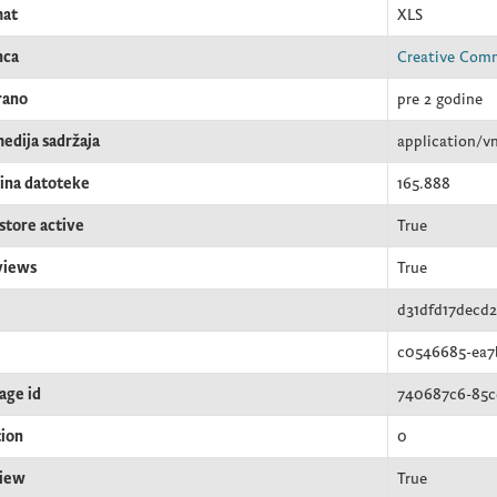
mat
XLS
nca
Creative Com
rano
pre 2 godine
medija sadržaja
application/v
čina datoteke
165.888
store active
True
views
True
d31dfd17decd
c0546685-ea7
age id
740687c6-85c
tion
0
iew
True