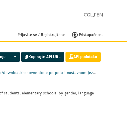
CG
ЦГ
EN
Prijavite se
/
Registrujte se
Pristupačnost
nje
Kopirajte API URL
API podataka
ole-po-polu-i-nastavnom-jeziku-i-tipu-svojine-2024-25.xls
of students, elementary schools, by gender, language