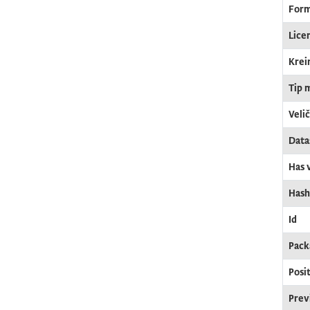
For
Lice
Krei
Tip 
Veli
Data
Has 
Hash
Id
Pack
Posi
Prev