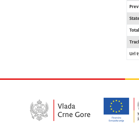
Prev
Stat
Tota
Trac
Url 