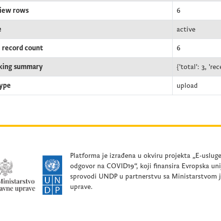
iew rows
6
e
active
l record count
6
king summary
{'total': 3, 'rec
type
upload
Platforma je izrađena u okviru projekta „E-uslug
odgovor na COVID19“, koji finansira Evropska uni
sprovodi UNDP u partnerstvu sa Ministarstvom 
uprave.