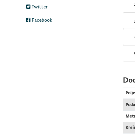
Twitter
Facebook
Dod
Polj
Podac
Meta
Krei