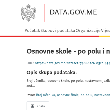
Preskočite na glavni sadržaj
DATA.GOV.ME
Početak
Skupovi podataka
Organizacije
Vijes
Osnovne skole - po polu i n
URL:
https://data.gov.me/dataset/740687c6-85ce-494c-a0e7-
Opis skupa podataka:
Broj učenika, osnovne škole, po polu, nastavnom jezik
and...
Izvor:
Broj učenika, osnovne škole, po polu, nastavnom
Tabela