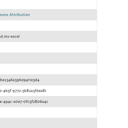
mons Attribution
nd.ms-excel
2be2346a59be9411e3d4
b-4b5f-9772-5b82a3fdea81
e-494c-a0e7-0fc5f2806a4c