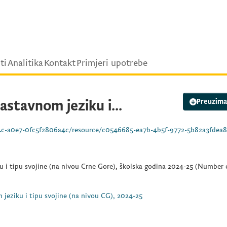
ti
Analitika
Kontakt
Primjeri upotrebe
astavnom jeziku i...
Preuzima
0fc5f2806a4c/resource/c0546685-ea7b-4b5f-9772-5b82a3fdea81/download/osnovne-sk
u i tipu svojine (na nivou Crne Gore), školska godina 2024-25 (Number 
 jeziku i tipu svojine (na nivou CG), 2024-25