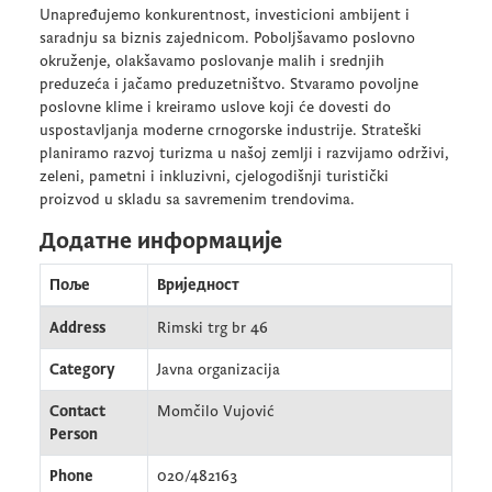
Unapređujemo konkurentnost, investicioni ambijent i
saradnju sa biznis zajednicom. Poboljšavamo poslovno
okruženje, olakšavamo poslovanje malih i srednjih
preduzeća i jačamo preduzetništvo. Stvaramo povoljne
poslovne klime i kreiramo uslove koji će dovesti do
uspostavljanja moderne crnogorske industrije. Strateški
planiramo razvoj turizma u našoj zemlji i razvijamo održivi,
zeleni, pametni i inkluzivni, cjelogodišnji turistički
proizvod u skladu sa savremenim trendovima.
Додатне информације
Поље
Вриједност
Address
Rimski trg br 46
Category
Javna organizacija
Contact
Momčilo Vujović
Person
Phone
020/482163