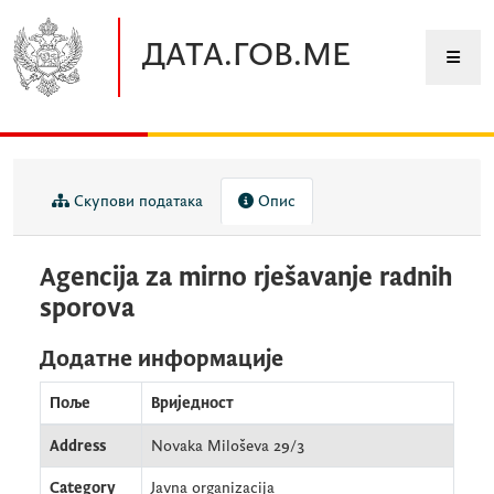
Прескочите до главног садржаја
ДАТА.ГОВ.МЕ
Скупови података
Опис
Agencija za mirno rješavanje radnih
sporova
Додатне информације
Поље
Вриједност
Address
Novaka Miloševa 29/3
Category
Javna organizacija