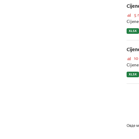
Cijen
5 
Cijene
XLSX
Cijen
10
Cijene
XLSX
Овде м