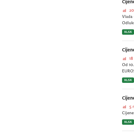
Cijen
20
Vlada 
Odluk
XLSX
Cijen
18
Od 10.
EUROS
XLSX
Cijen
5 
Cijene
XLSX