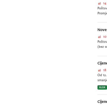
14
Poštov
Promj
Nove 
10
Poštov
(bez s
Cijen
18
Od 12.
smanje
XLSX
Cijen