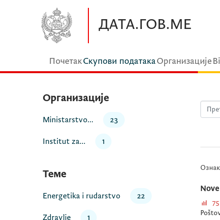
Прескочите до главног садржаја
ДАТА.ГОВ.МЕ
Почетак
Скупови података
Организације
В
Организације
Ministarstvo...
23
Institut za...
1
Ознак
Теме
Nove 
Energetika i rudarstvo
22
75
Poštov
Zdravlje
1