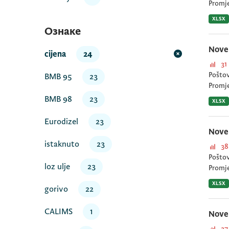
Promj
XLSX
Ознаке
Nove 
cijena
24
31
Poštov
BMB 95
23
Promj
BMB 98
23
XLSX
Eurodizel
23
Nove 
istaknuto
23
38
Poštov
loz ulje
23
Promj
XLSX
gorivo
22
CALIMS
1
Nove 
27