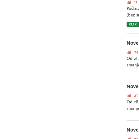
11
Poštov
(bez s
XLSX
Nove 
24
Od 21.
smanje
Nove 
21
Od 28.
smanje
Nove 
23