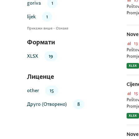
goriva
1
Poštov
Promj
lijek
1
Прикажи више - Ознаке
Nove 
Формати
13
Poštov
XLSX
19
Promj
XLSX
Лиценце
Cijen
other
15
15
Poštov
Друго (Отворено)
8
Promj
XLSX
Nove 