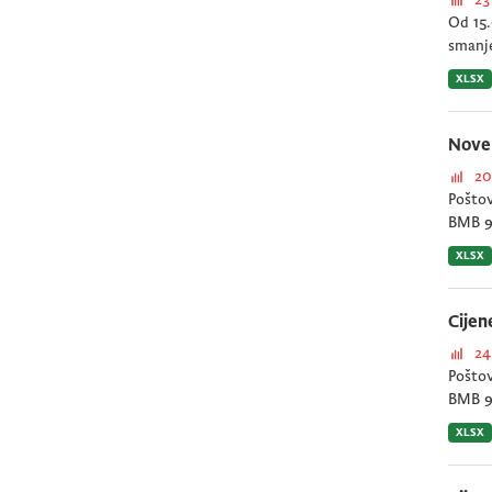
Od 15.
smanje
XLSX
Nove 
20
Poštov
BMB 95
XLSX
Cijen
24
Poštov
BMB 95
XLSX