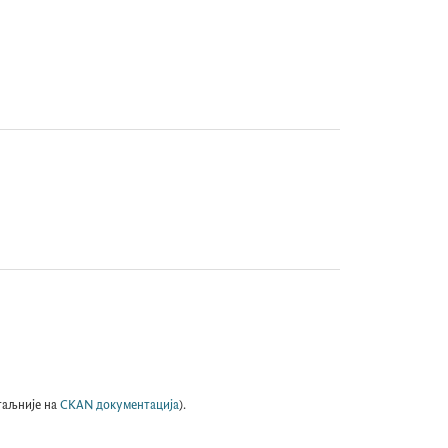
таљније на
CKAN документација
).