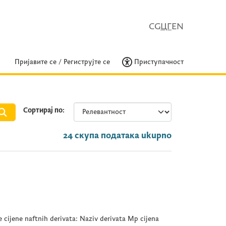
CG
ЦГ
EN
Пријавите се
/
Региструјте се
Приступачност
Сортирај по
24 скупа података ukupno
 cijene naftnih derivata: Naziv derivata Mp cijena