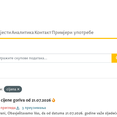
ijести
Аналитика
Контакт
Примјери употребе
е:
cijena
cijene goriva od 21.07.2026
 прегледа
3 преузимања
ani, Obavještavamo Vas, da od datuma 21.07.2026. godine važe sljedeće