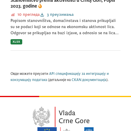
Stanovništvo prema aktivnosti u Crnoj Gori, Popis
2023. godine
10 прегледа
3 преузимања
Popisom stanovništva, domaćinstava i stanova prikupljali
su se podaci koji se odnose na ekonomsku aktivnost lica.
Odgovor se prikupljao na bazi izjave, a odnosio se na lica...
XLSX
Овде можете преузети
API спецификацију за интеграцију и
конзумацију података
(детаљније на
CKAN документација
).