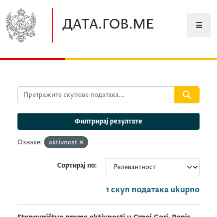
Прескочите до главног садржаја
ДАТА.ГОВ.МЕ
Филтрирај резултате
Ознаке:
aktivnost
Сортирај по
1 скуп података ukupno