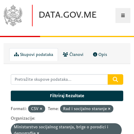
Preskočite na glavni sadržaj
DATA.GOV.ME
Skupovi podataka
Članovi
Opis
Filtriraj Rezultate
Formati:
CSV
Teme:
Rad i socijalno staranje
Organizacije:
Ministarstvo socijalnog staranja, brige o porodici i
demografije