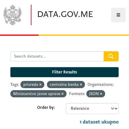
Skip to main content
DATA.GOV.ME
Filter Results
Tags:
privreda
centralna banka
Organisations:
Ministarstvo javne uprave
Formats:
JSON
Order by
1 dataset ukupno