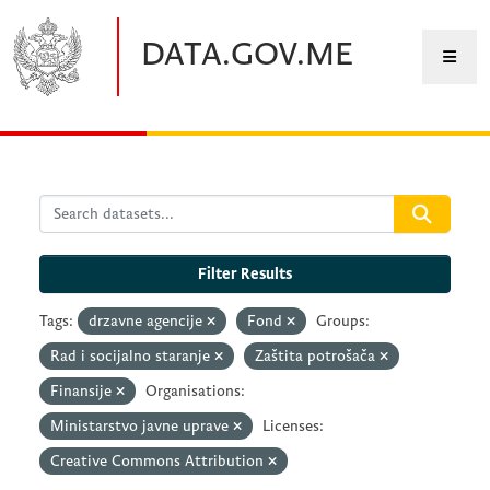
Skip to main content
DATA.GOV.ME
Filter Results
Tags:
drzavne agencije
Fond
Groups:
Rad i socijalno staranje
Zaštita potrošača
Finansije
Organisations:
Ministarstvo javne uprave
Licenses:
Creative Commons Attribution