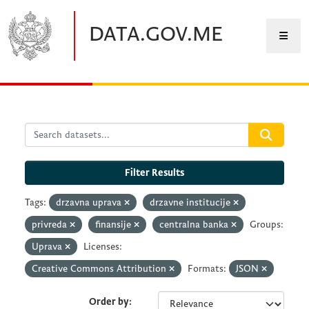
Skip to main content
DATA.GOV.ME
Filter Results
Tags:
drzavna uprava
drzavne institucije
privreda
finansije
centralna banka
Groups:
Uprava
Licenses:
Creative Commons Attribution
Formats:
JSON
Order by