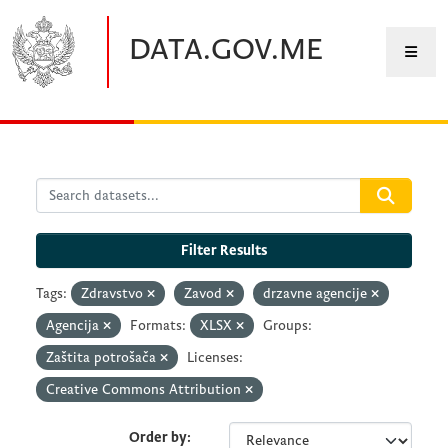
Skip to main content
DATA.GOV.ME
Filter Results
Tags:
Zdravstvo
Zavod
drzavne agencije
Agencija
Formats:
XLSX
Groups:
Zaštita potrošača
Licenses:
Creative Commons Attribution
Order by