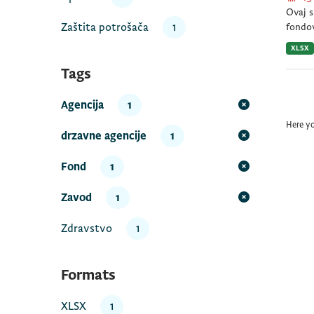
Ovaj s
Zaštita potrošača
1
fondov
XLSX
Tags
Agencija
1
Here y
drzavne agencije
1
Fond
1
Zavod
1
Zdravstvo
1
Formats
XLSX
1