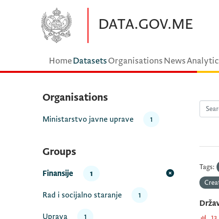
Skip to main content
DATA.GOV.ME
Home
Datasets
Organisations
News
Analytic
Organisations
Ministarstvo javne uprave
1
Groups
Tags:
Finansije
1
Crea
Rad i socijalno staranje
1
Držav
Uprava
1
13