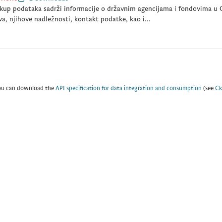
kup podataka sadrži informacije o državnim agencijama i fondovima u C
a, njihove nadležnosti, kontakt podatke, kao i...
ou can download the
API specification for data integration and consumption
(see
Ck