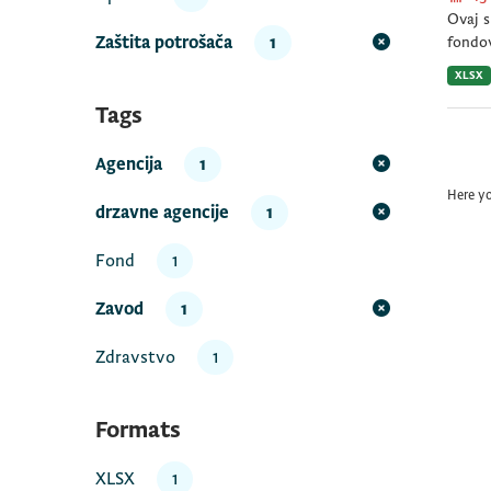
Ovaj s
Zaštita potrošača
1
fondov
XLSX
Tags
Agencija
1
Here y
drzavne agencije
1
Fond
1
Zavod
1
Zdravstvo
1
Formats
XLSX
1