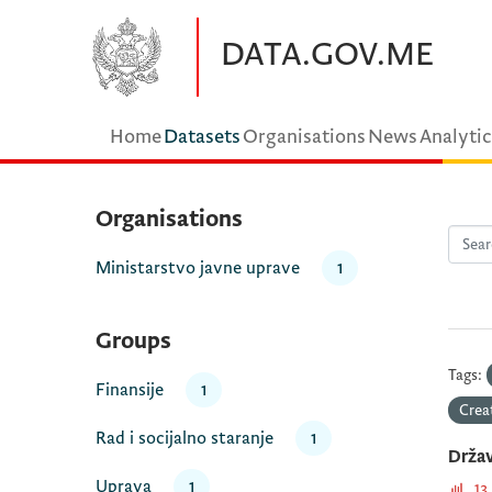
Skip to main content
DATA.GOV.ME
Home
Datasets
Organisations
News
Analytic
Organisations
Ministarstvo javne uprave
1
Groups
Tags:
Finansije
1
Crea
Rad i socijalno staranje
1
Držav
Uprava
1
13