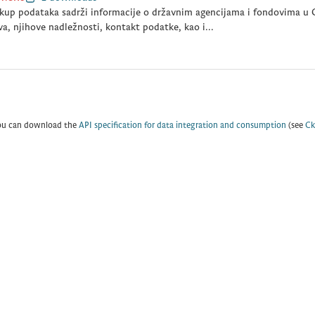
kup podataka sadrži informacije o državnim agencijama i fondovima u C
a, njihove nadležnosti, kontakt podatke, kao i...
ou can download the
API specification for data integration and consumption
(see
Ck