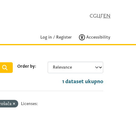
CG
ЦГ
EN
Log in
/
Register
Accessibility
Order by
1 dataset ukupno
trošača
Licenses: