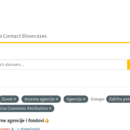
s
Contact
Showcases
Zavod
drzavne agencije
Agencija
Groups:
Zaštita po
tive Commons Attribution
ne agencije i fondovi
 views
2 downloads