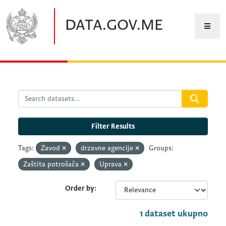
Skip to main content
DATA.GOV.ME
Filter Results
Tags:
Zavod
drzavne agencije
Groups:
Zaštita potrošača
Uprava
Order by
1 dataset ukupno