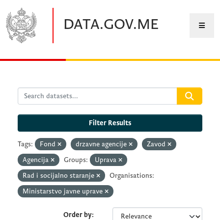
Skip to main content
DATA.GOV.ME
Filter Results
Tags:
Fond
drzavne agencije
Zavod
Agencija
Groups:
Uprava
Rad i socijalno staranje
Organisations:
Ministarstvo javne uprave
Order by