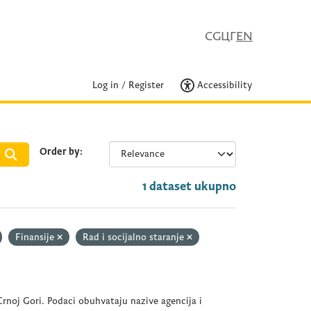
CG
ЦГ
EN
Log in
/
Register
Accessibility
Order by
1 dataset ukupno
Finansije
Rad i socijalno staranje
rnoj Gori. Podaci obuhvataju nazive agencija i