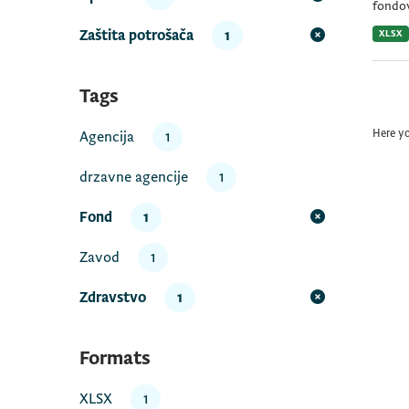
fondov
Zaštita potrošača
1
XLSX
Tags
Here y
Agencija
1
drzavne agencije
1
Fond
1
Zavod
1
Zdravstvo
1
Formats
XLSX
1