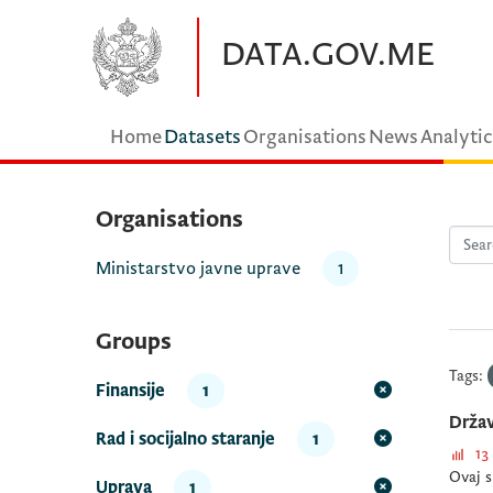
Skip to main content
DATA.GOV.ME
Home
Datasets
Organisations
News
Analytic
Organisations
Ministarstvo javne uprave
1
Groups
Tags:
Finansije
1
Držav
Rad i socijalno staranje
1
13
Ovaj s
Uprava
1