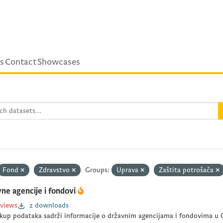
s
Contact
Showcases
Fond
Zdravstvo
Groups:
Uprava
Zaštita potrošača
ne agencije i fondovi
 views
2 downloads
kup podataka sadrži informacije o državnim agencijama i fondovima u C