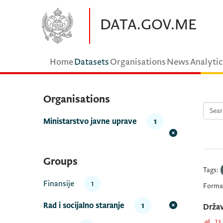
Skip to main content
DATA.GOV.ME
Home
Datasets
Organisations
News
Analytic
Organisations
Ministarstvo javne uprave
1
Groups
Tags:
Finansije
1
Forma
Rad i socijalno staranje
1
Držav
13