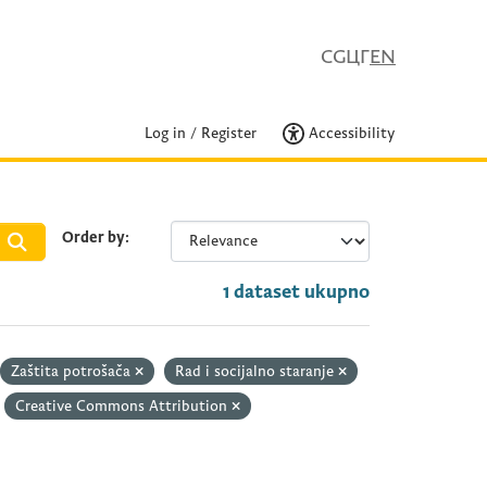
CG
ЦГ
EN
Log in
/
Register
Accessibility
Order by
1 dataset ukupno
Zaštita potrošača
Rad i socijalno staranje
Creative Commons Attribution