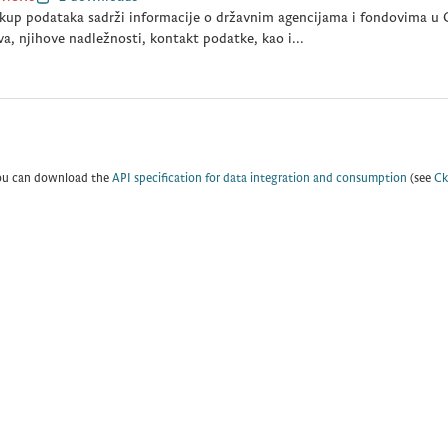
kup podataka sadrži informacije o državnim agencijama i fondovima u C
a, njihove nadležnosti, kontakt podatke, kao i...
ou can download the
API specification for data integration and consumption
(see
Ck