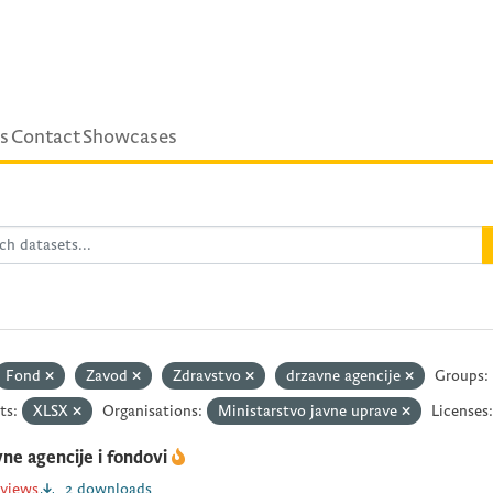
s
Contact
Showcases
Fond
Zavod
Zdravstvo
drzavne agencije
Groups:
ts:
XLSX
Organisations:
Ministarstvo javne uprave
Licenses:
ne agencije i fondovi
 views
2 downloads