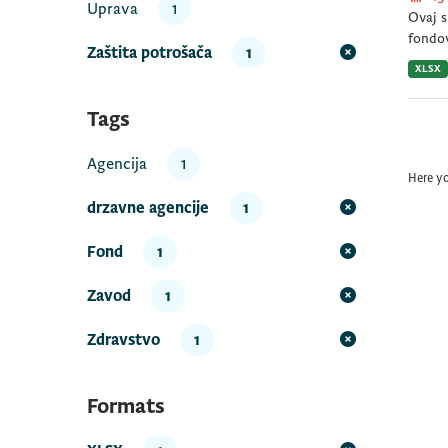
Uprava
1
Ovaj s
fondov
Zaštita potrošača
1
XLSX
Tags
Agencija
1
Here y
drzavne agencije
1
Fond
1
Zavod
1
Zdravstvo
1
Formats