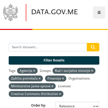
Skip to main content
DATA.GOV.ME
Filter Results
Tags:
Agencija
Groups:
Rad i socijalno staranje
Zaštita potrošača
Finansije
Organisations:
Ministarstvo javne uprave
Licenses:
Creative Commons Attribution
Order by