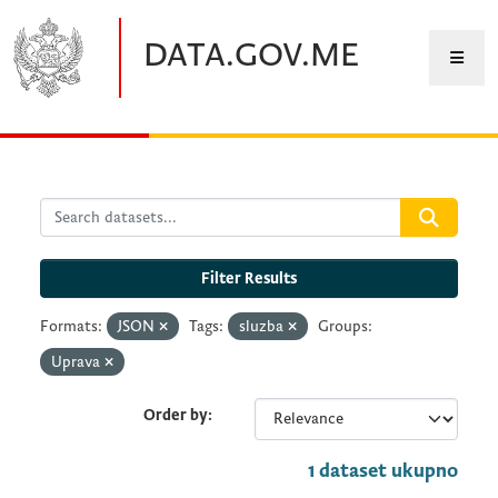
Skip to main content
DATA.GOV.ME
Filter Results
Formats:
JSON
Tags:
sluzba
Groups:
Uprava
Order by
1 dataset ukupno