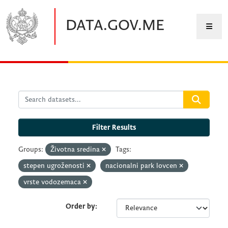
Skip to main content
DATA.GOV.ME
Filter Results
Groups:
Životna sredina
Tags:
stepen ugroženosti
nacionalni park lovcen
vrste vodozemaca
Order by