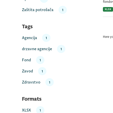
fondov
Zaštita potrošača
1
XLSX
Tags
Here y
Agencija
1
drzavne agencije
1
Fond
1
Zavod
1
Zdravstvo
1
Formats
XLSX
1