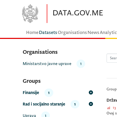
Skip to main content
DATA.GOV.ME
Home
Datasets
Organisations
News
Analytic
Organisations
Ministarstvo javne uprave
1
Groups
Group
Finansije
1
Držav
Rad i socijalno staranje
1
13
Ovaj s
Uprava
1