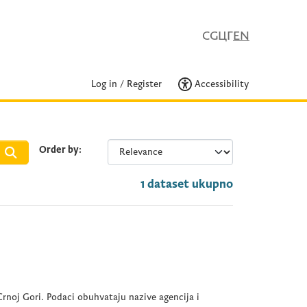
CG
ЦГ
EN
Log in
/
Register
Accessibility
Order by
1 dataset ukupno
rnoj Gori. Podaci obuhvataju nazive agencija i