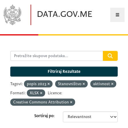
Preskočite na glavni sadržaj
DATA.GOV.ME
Filtriraj Rezultate
Tagovi:
popis 2023
Stanovništvo
aktivnost
Formati:
XLSX
Licence:
Creative Commons Attribution
Sortiraj po