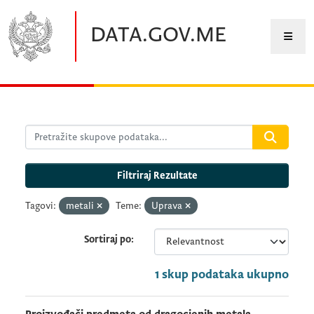
Preskočite na glavni sadržaj
DATA.GOV.ME
Filtriraj Rezultate
Tagovi:
metali
Teme:
Uprava
Sortiraj po
1 skup podataka ukupno