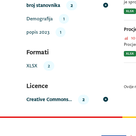
je spr
broj stanovnika
2
XLSX
Demografija
1
Procj
popis 2023
1
10
Procje
Formati
XLSX
XLSX
2
Licence
Ovdje 
Creative Commons...
2