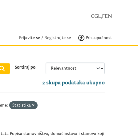
CG
ЦГ
EN
Prijavite se
/
Registrujte se
Pristupačnost
Sortiraj po
2 skupa podataka ukupno
eme:
Statistika
tata Popisa stanovništva, domaćinstava i stanova koji