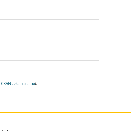
a
CKAN dokumentacija
).
e kao