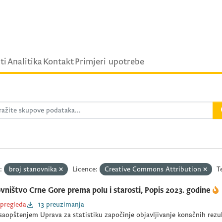
ti
Analitika
Kontakt
Primjeri upotrebe
:
broj stanovnika
Licence:
Creative Commons Attribution
T
vništvo Crne Gore prema polu i starosti, Popis 2023. godine
 pregleda
13 preuzimanja
aopštenjem Uprava za statistiku započinje objavljivanje konačnih rezul