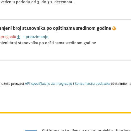
oveden u periodu od 3. do 30. decembra...
enjeni broj stanovnika po opštinama sredinom godine
 pregleda
1 preuzimanje
njeni broj stanovnika po opštinama sredinom godine
možete preuzeti
API specifikaciju za integraciju i konzumaciju podataka
(detaljnije n
Platforma je izrađena u okviru projekta „E-uslug