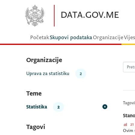
Preskočite na glavni sadržaj
DATA.GOV.ME
Početak
Skupovi podataka
Organizacije
Vijes
Organizacije
Uprava za statistiku
2
Teme
Tagovi
Statistika
2
Stano
21
Tagovi
Ovim s