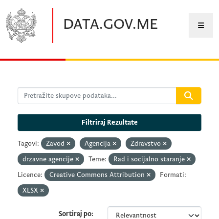
Preskočite na glavni sadržaj
DATA.GOV.ME
Filtriraj Rezultate
Tagovi:
Zavod
Agencija
Zdravstvo
drzavne agencije
Teme:
Rad i socijalno staranje
Licence:
Creative Commons Attribution
Formati:
XLSX
Sortiraj po