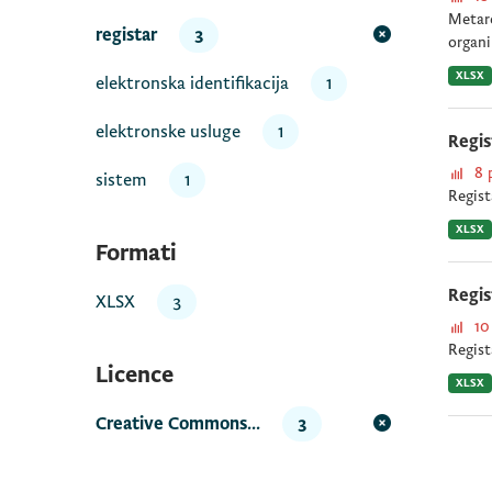
Metare
registar
3
organi
XLSX
elektronska identifikacija
1
elektronske usluge
1
Regis
8 
sistem
1
Regist
XLSX
Formati
Regis
XLSX
3
10
Regist
Licence
XLSX
Creative Commons...
3