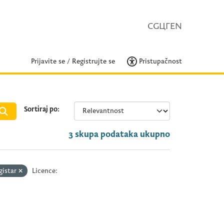
CG
ЦГ
EN
Prijavite se
/
Registrujte se
Pristupačnost
Sortiraj po
3 skupa podataka ukupno
gistar
Licence: