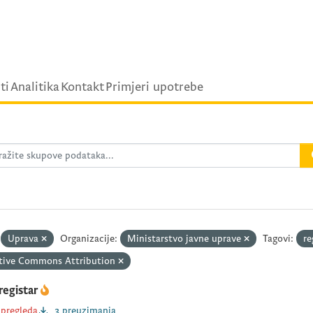
ti
Analitika
Kontakt
Primjeri upotrebe
Uprava
Organizacije:
Ministarstvo javne uprave
Tagovi:
re
tive Commons Attribution
registar
 pregleda
3 preuzimanja