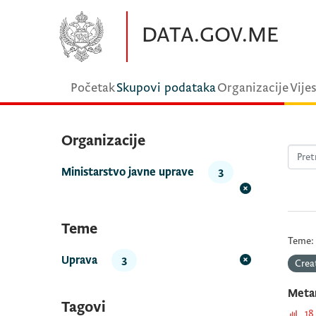
Preskočite na glavni sadržaj
DATA.GOV.ME
Početak
Skupovi podataka
Organizacije
Vijes
Organizacije
Ministarstvo javne uprave
3
Teme
Teme:
Uprava
3
Crea
Meta
Tagovi
18