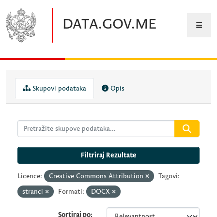
Preskočite na glavni sadržaj
DATA.GOV.ME
Skupovi podataka
Opis
Filtriraj Rezultate
Licence:
Creative Commons Attribution
Tagovi:
stranci
Formati:
DOCX
Sortiraj po