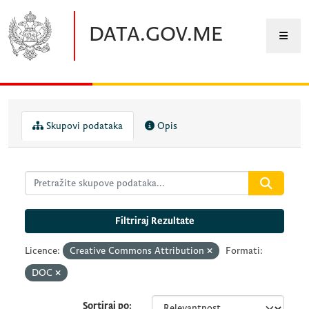
Preskočite na glavni sadržaj
DATA.GOV.ME
Skupovi podataka
Opis
Filtriraj Rezultate
Licence:
Creative Commons Attribution
Formati:
DOC
Sortiraj po