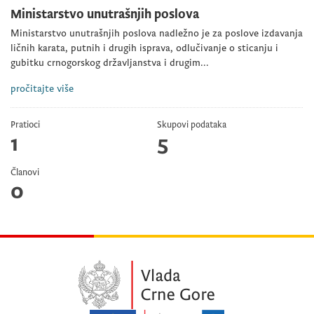
Ministarstvo unutrašnjih poslova
Ministarstvo unutrašnjih poslova nadležno je za poslove izdavanja
ličnih karata, putnih i drugih isprava, odlučivanje o sticanju i
gubitku crnogorskog državljanstva i drugim...
pročitajte više
Pratioci
Skupovi podataka
1
5
Članovi
0