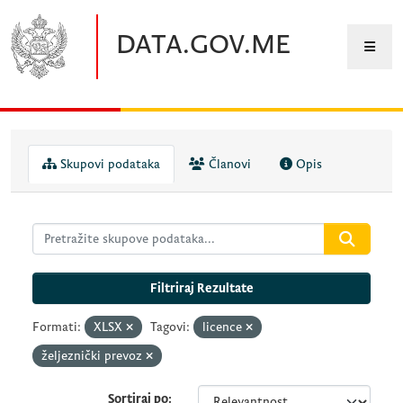
Preskočite na glavni sadržaj
DATA.GOV.ME
Skupovi podataka
Članovi
Opis
Filtriraj Rezultate
Formati:
XLSX
Tagovi:
licence
željeznički prevoz
Sortiraj po