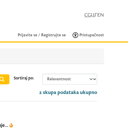
CG
ЦГ
EN
Prijavite se
/
Registrujte se
Pristupačnost
Sortiraj po
2 skupa podataka ukupno
je...