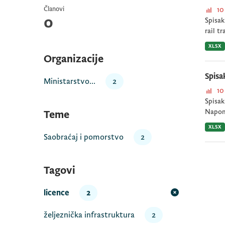
Članovi
10
0
Spisak
rail t
XLSX
Organizacije
Spisa
Мinistarstvo...
2
10
Spisak
Napome
Teme
XLSX
Saobraćaj i pomorstvo
2
Tagovi
licence
2
željeznička infrastruktura
2