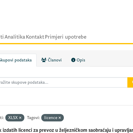
ti
Analitika
Kontakt
Primjeri upotrebe
kupovi podataka
Članovi
Opis
ti:
XLSX
Tagovi:
licence
k izdatih licenci za prevoz u željezničkom saobraćaju i upravljan