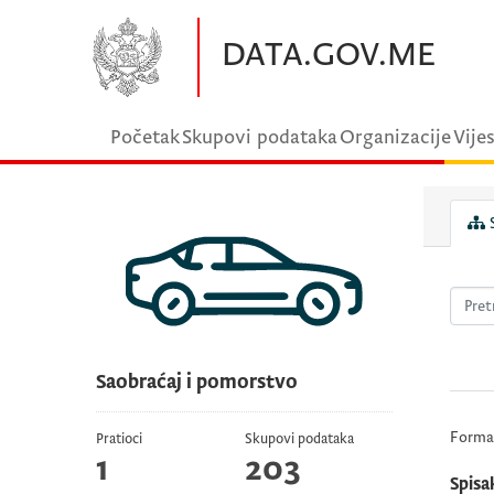
Preskočite na glavni sadržaj
DATA.GOV.ME
Početak
Skupovi podataka
Organizacije
Vijes
S
Saobraćaj i pomorstvo
Forma
Pratioci
Skupovi podataka
1
203
Spisa