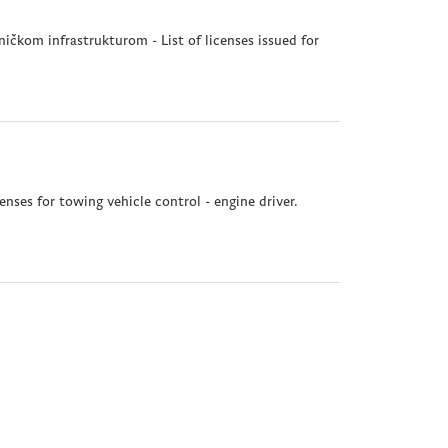
ničkom infrastrukturom - List of licenses issued for
enses for towing vehicle control - engine driver.