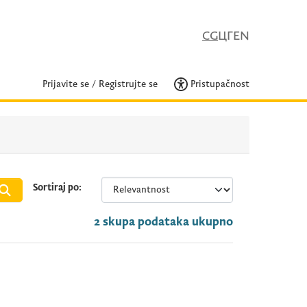
CG
ЦГ
EN
Prijavite se
/
Registrujte se
Pristupačnost
Sortiraj po
2 skupa podataka ukupno