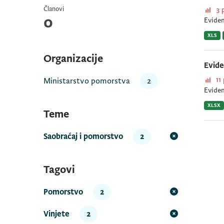
Članovi
3 
0
Eviden
XLS
Organizacije
Evide
11
Ministarstvo pomorstva
2
Eviden
XLSX
Teme
Saobraćaj i pomorstvo
2
Tagovi
Pomorstvo
2
Vinjete
2