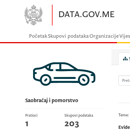
Preskočite na glavni sadržaj
DATA.GOV.ME
Početak
Skupovi podataka
Organizacije
Vijes
S
Saobraćaj i pomorstvo
Teme:
Pratioci
Skupovi podataka
1
203
Evide