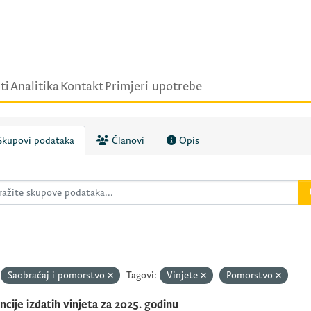
ti
Analitika
Kontakt
Primjeri upotrebe
kupovi podataka
Članovi
Opis
Saobraćaj i pomorstvo
Tagovi:
Vinjete
Pomorstvo
ncije izdatih vinjeta za 2025. godinu