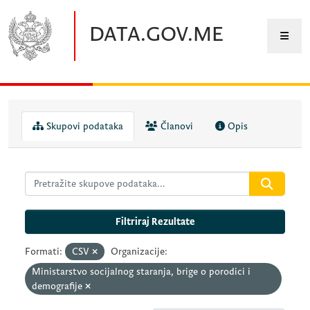
Preskočite na glavni sadržaj
DATA.GOV.ME
Skupovi podataka
Članovi
Opis
Filtriraj Rezultate
Formati:
CSV
Organizacije:
Ministarstvo socijalnog staranja, brige o porodici i
demografije