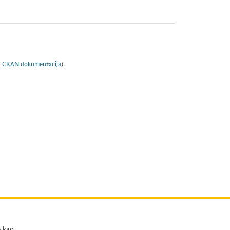
a
CKAN dokumentacija
).
e kao