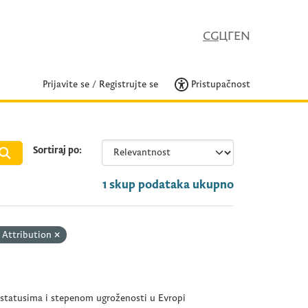
CG
ЦГ
EN
Prijavite se
/
Registrujte se
Pristupačnost
Sortiraj po
1 skup podataka ukupno
 Attribution
 statusima i stepenom ugroženosti u Evropi