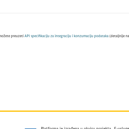
možete preuzeti
API specifikaciju za integraciju i konzumaciju podataka
(detaljnije n
Platforma je izrađena u okviru projekta „E-uslug