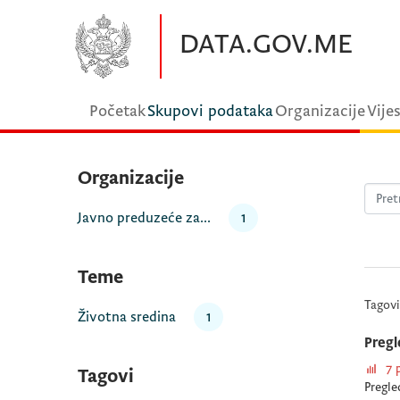
Preskočite na glavni sadržaj
DATA.GOV.ME
Početak
Skupovi podataka
Organizacije
Vijes
Organizacije
Javno preduzeće za...
1
Teme
Tagovi
Životna sredina
1
Pregl
7 
Tagovi
Pregle