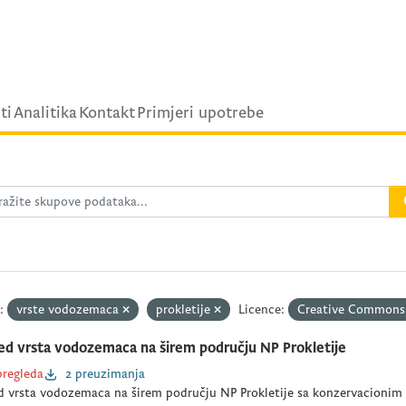
ti
Analitika
Kontakt
Primjeri upotrebe
:
vrste vodozemaca
prokletije
Licence:
Creative Commons
ed vrsta vodozemaca na širem području NP Prokletije
pregleda
2 preuzimanja
d vrsta vodozemaca na širem području NP Prokletije sa konzervacionim