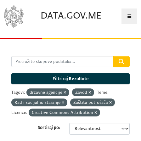
Preskočite na glavni sadržaj
DATA.GOV.ME
Filtriraj Rezultate
Tagovi:
drzavne agencije
Zavod
Teme:
Rad i socijalno staranje
Zaštita potrošača
Licence:
Creative Commons Attribution
Sortiraj po