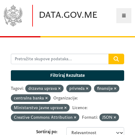
Preskočite na glavni sadržaj
DATA.GOV.ME
Filtriraj Rezultate
Tagovi:
drzavna uprava
privreda
finansije
centralna banka
Organizacije:
Ministarstvo javne uprave
Licence:
Creative Commons Attribution
Formati:
JSON
Sortiraj po