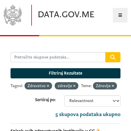
Preskočite na glavni sadržaj
DATA.GOV.ME
Filtriraj Rezultate
Tagovi:
Zdravstvo
zdravlje
Teme:
Zdravlje
Sortiraj po
5 skupova podataka ukupno