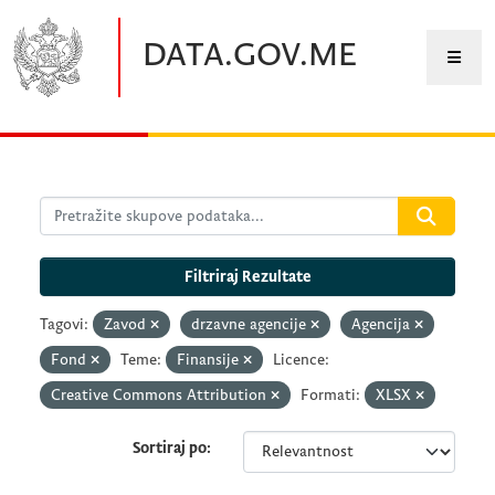
Preskočite na glavni sadržaj
DATA.GOV.ME
Filtriraj Rezultate
Tagovi:
Zavod
drzavne agencije
Agencija
Fond
Teme:
Finansije
Licence:
Creative Commons Attribution
Formati:
XLSX
Sortiraj po