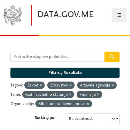
Preskočite na glavni sadržaj
DATA.GOV.ME
Filtriraj Rezultate
Tagovi:
Zavod
Zdravstvo
drzavne agencije
Teme:
Rad i socijalno staranje
Finansije
Organizacije:
Ministarstvo javne uprave
Sortiraj po