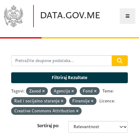
Preskočite na glavni sadržaj
DATA.GOV.ME
Filtriraj Rezultate
Tagovi:
Zavod
Agencija
Fond
Teme:
Rad i socijalno staranje
Finansije
Licence:
Creative Commons Attribution
Sortiraj po