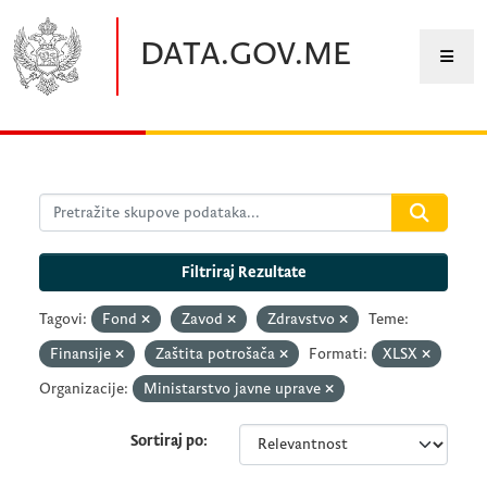
Preskočite na glavni sadržaj
DATA.GOV.ME
Filtriraj Rezultate
Tagovi:
Fond
Zavod
Zdravstvo
Teme:
Finansije
Zaštita potrošača
Formati:
XLSX
Organizacije:
Ministarstvo javne uprave
Sortiraj po