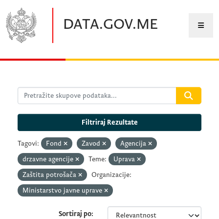
Preskočite na glavni sadržaj
DATA.GOV.ME
Filtriraj Rezultate
Tagovi:
Fond
Zavod
Agencija
drzavne agencije
Teme:
Uprava
Zaštita potrošača
Organizacije:
Ministarstvo javne uprave
Sortiraj po