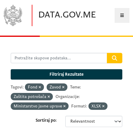
Preskočite na glavni sadržaj
DATA.GOV.ME
Filtriraj Rezultate
Tagovi:
Fond
Zavod
Teme:
Zaštita potrošača
Organizacije:
Ministarstvo javne uprave
Formati:
XLSX
Sortiraj po