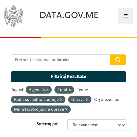
Preskočite na glavni sadržaj
DATA.GOV.ME
Filtriraj Rezultate
Tagovi:
Agencija
Fond
Teme:
Rad i socijalno staranje
Uprava
Organizacije:
Ministarstvo javne uprave
Sortiraj po