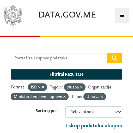
Preskočite na glavni sadržaj
DATA.GOV.ME
Filtriraj Rezultate
Formati:
JSON
Tagovi:
sluzba
Organizacije:
Ministarstvo javne uprave
Teme:
Uprava
Sortiraj po
1 skup podataka ukupno