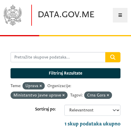
Preskočite na glavni sadržaj
DATA.GOV.ME
Filtriraj Rezultate
Teme:
Uprava
Organizacije:
Ministarstvo javne uprave
Tagovi:
Crna Gora
Sortiraj po
1 skup podataka ukupno